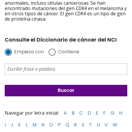
anormales, incluso células cancerosas. Se han
encontrado mutaciones del gen
CDK4
en el melanoma y
en otros tipos de cáncer. El gen
CDK4
es un tipo de gen
de proteína cinasa.
Consulte el Diccionario de cáncer del NCI
Empieza con
Contiene
Navegar por letra inicial:
A
B
C
D
E
F
G
H
I
J
K
L
M
N
O
P
Q
R
S
T
U
V
W