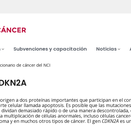
n
Subvenciones y capacitación
Noticias
cionario de cáncer del NCI
CDKN2A
rigen a dos proteínas importantes que participan en el contro
iation
rte celular llamada apoptosis. Es posible que las mutacione
 dividan demasiado rápido o de una manera descontrolada, o
la multiplicación de células anormales, incluso células can
oma y en muchos otros tipos de cáncer. El gen
CDKN2A
es un