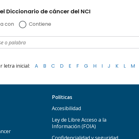
el Diccionario de cáncer del NCI
a con
Contiene
letra inicial:
A
B
C
D
E
F
G
H
I
J
K
L
M
Políticas
Accesibilidad
Ley de Libre Acceso a la
Información (FOIA)
áncer
Confidencialidad y seguridad