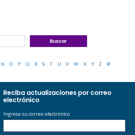
N
O
P
Q
R
S
T
U
V
W
X
Y
Z
#
Reciba actualizaciones por correo
electrónico
Ingrese su correo electrónico