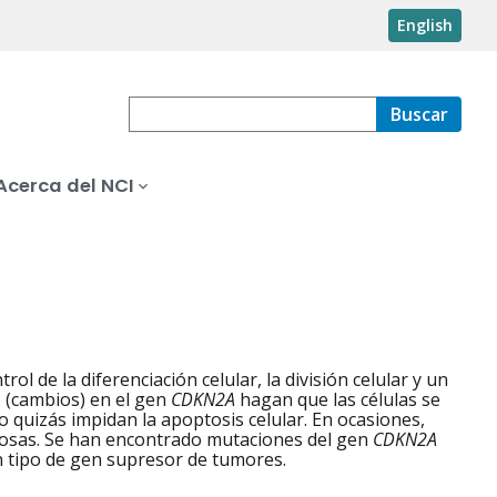
English
Buscar
Acerca del NCI
l de la diferenciación celular, la división celular y un
s (cambios) en el gen
CDKN2A
hagan que las células se
 quizás impidan la apoptosis celular. En ocasiones,
cerosas. Se han encontrado mutaciones del gen
CDKN2A
 tipo de gen supresor de tumores.