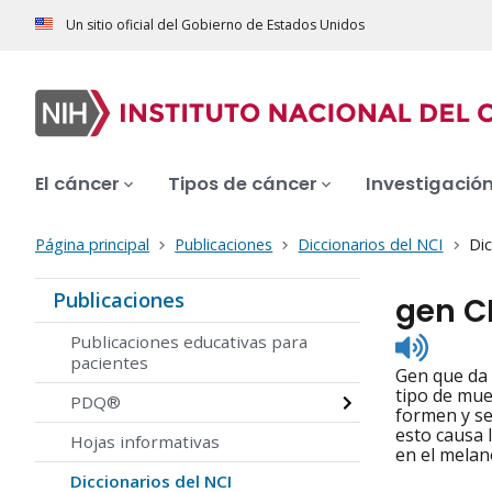
Un sitio oficial del Gobierno de Estados Unidos
El cáncer
Tipos de cáncer
Investigació
Página principal
Publicaciones
Diccionarios del NCI
Dic
Publicaciones
gen 
Listen
Publicaciones educativas para
to
pacientes
Gen que da o
pronunc
tipo de mue
PDQ®
formen y se
esto causa 
Hojas informativas
en el melan
Diccionarios del NCI