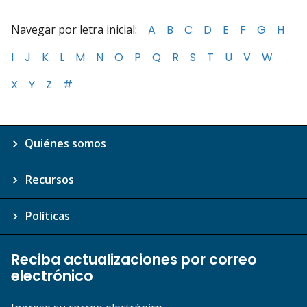
Navegar por letra inicial:
A
B
C
D
E
F
G
H
I
J
K
L
M
N
O
P
Q
R
S
T
U
V
W
X
Y
Z
#
Quiénes somos
Recursos
Políticas
Reciba actualizaciones por correo
electrónico