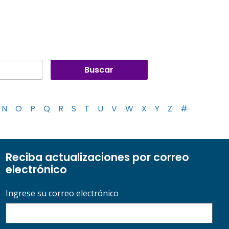
N
O
P
Q
R
S
T
U
V
W
X
Y
Z
#
Reciba actualizaciones por correo
electrónico
Ingrese su correo electrónico