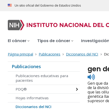
Un sitio oficial del Gobierno de Estados Unidos
El cáncer
Tipos de cáncer
Investigació
Página principal
Publicaciones
Diccionarios del NCI
Dic
Publicaciones
gen d
Listen
Publicaciones educativas para
to
pacientes
Gen que da 
pronunc
de la divis
PDQ®
que las cél
genética ll
Hojas informativas
supresor de
Diccionarios del NCI