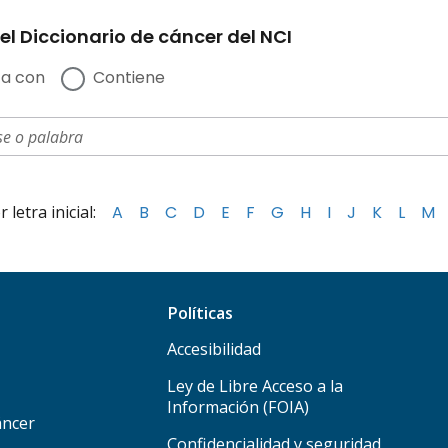
el Diccionario de cáncer del NCI
a con
Contiene
letra inicial:
A
B
C
D
E
F
G
H
I
J
K
L
M
Políticas
Accesibilidad
Ley de Libre Acceso a la
Información (FOIA)
áncer
Confidencialidad y seguridad