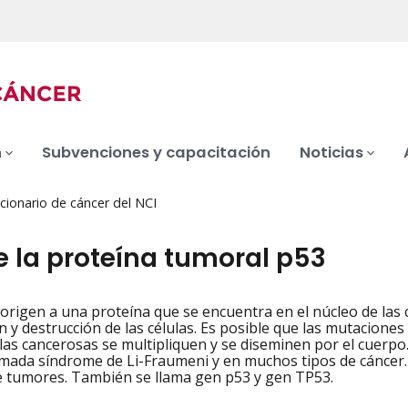
n
Subvenciones y capacitación
Noticias
cionario de cáncer del NCI
e la proteína tumoral p53
origen a una proteína que se encuentra en el núcleo de las 
iation
ión y destrucción de las células. Es posible que las mutacion
ulas cancerosas se multipliquen y se diseminen por el cuerp
amada síndrome de Li-Fraumeni y en muchos tipos de cáncer. 
 tumores. También se llama gen p53 y gen TP53.