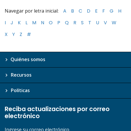
Navegar por letra inicial:
A
B
C
D
E
F
G
H
I
J
K
L
M
N
O
P
Q
R
S
T
U
V
W
X
Y
Z
#
Quiénes somos
Recursos
Políticas
Reciba actualizaciones por correo
electrónico
Ingrese su correo electrónico