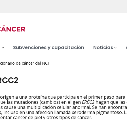
n
Subvenciones y capacitación
Noticias
cionario de cáncer del NCI
RCC2
origen a una proteína que participa en el primer paso para 
iation
que las mutaciones (cambios) en el gen
ERCC2
hagan que las 
ás cause una multiplicación celular anormal. Se han encont
s, incluso en una afección llamada xeroderma pigmentoso. L
entar cáncer de piel y otros tipos de cáncer.