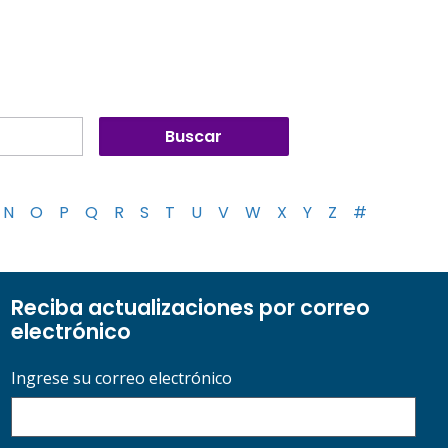
N
O
P
Q
R
S
T
U
V
W
X
Y
Z
#
Reciba actualizaciones por correo
electrónico
Ingrese su correo electrónico