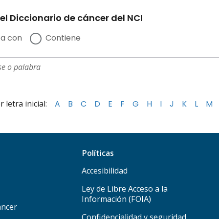
el Diccionario de cáncer del NCI
a con
Contiene
letra inicial:
A
B
C
D
E
F
G
H
I
J
K
L
M
Políticas
Accesibilidad
Ley de Libre Acceso a la
Información (FOIA)
áncer
Confidencialidad y seguridad