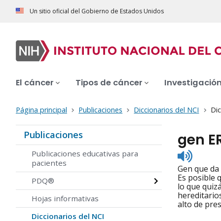
Un sitio oficial del Gobierno de Estados Unidos
El cáncer
Tipos de cáncer
Investigació
Página principal
Publicaciones
Diccionarios del NCI
Dic
Publicaciones
gen E
Listen
Publicaciones educativas para
to
pacientes
Gen que da 
pronunc
Es posible 
PDQ®
lo que quiz
hereditario
Hojas informativas
alto de pres
Diccionarios del NCI