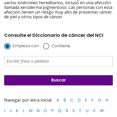
varios síndromes hereditarios, incluso en una afección
llamada xeroderma pigmentoso. Las personas con esta
afección tienen un riesgo muy alto de presentar cáncer
de piel y otros tipos de cáncer.
Consulte el Diccionario de cáncer del NCI
Empieza con
Contiene
Navegar por letra inicial:
A
B
C
D
E
F
G
H
I
J
K
L
M
N
O
P
Q
R
S
T
U
V
W