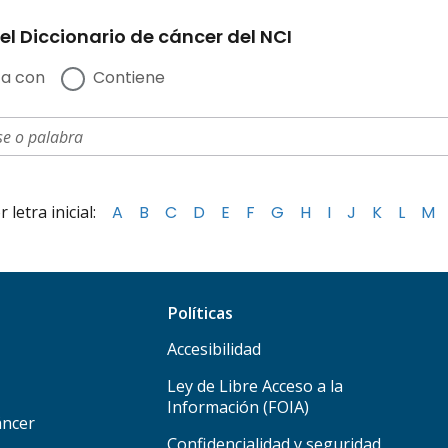
el Diccionario de cáncer del NCI
a con
Contiene
letra inicial:
A
B
C
D
E
F
G
H
I
J
K
L
M
Políticas
Accesibilidad
Ley de Libre Acceso a la
Información (FOIA)
áncer
Confidencialidad y seguridad