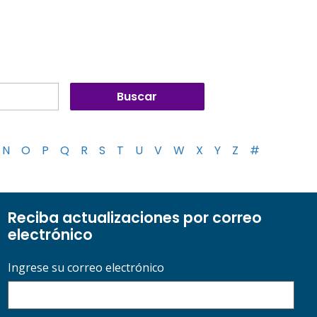
N
O
P
Q
R
S
T
U
V
W
X
Y
Z
#
Reciba actualizaciones por correo
electrónico
Ingrese su correo electrónico