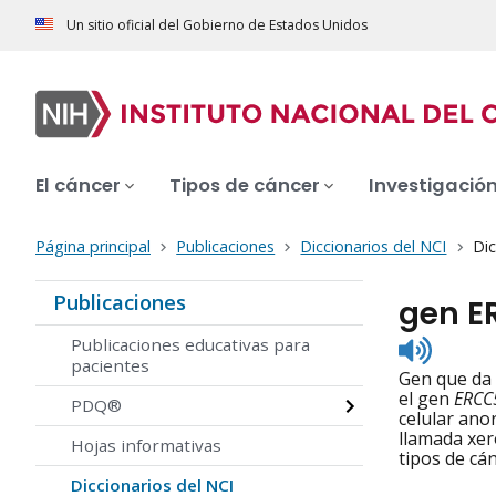
Un sitio oficial del Gobierno de Estados Unidos
El cáncer
Tipos de cáncer
Investigació
Página principal
Publicaciones
Diccionarios del NCI
Dic
Publicaciones
gen E
Listen
Publicaciones educativas para
to
pacientes
Gen que da 
pronunc
el gen
ERCC
PDQ®
celular ano
llamada xer
Hojas informativas
tipos de cán
Diccionarios del NCI