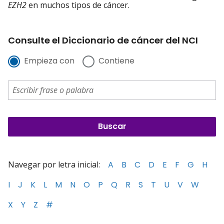
EZH2
en muchos tipos de cáncer.
Consulte el Diccionario de cáncer del NCI
Empieza con
Contiene
Navegar por letra inicial:
A
B
C
D
E
F
G
H
I
J
K
L
M
N
O
P
Q
R
S
T
U
V
W
X
Y
Z
#