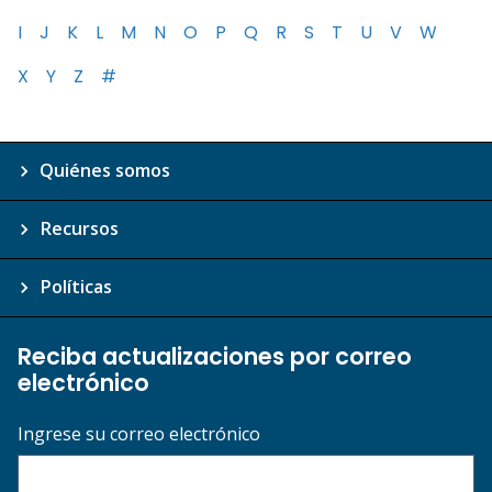
I
J
K
L
M
N
O
P
Q
R
S
T
U
V
W
X
Y
Z
#
Quiénes somos
Recursos
Políticas
Reciba actualizaciones por correo
electrónico
Ingrese su correo electrónico