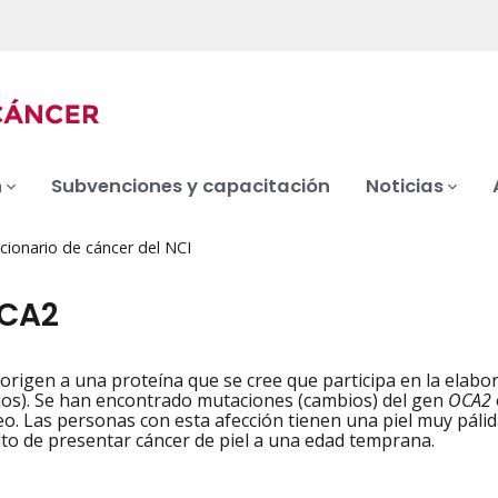
n
Subvenciones y capacitación
Noticias
cionario de cáncer del NCI
OCA2
origen a una proteína que se cree que participa en la elabora
iation
ojos). Se han encontrado mutaciones (cambios) del gen
OCA2
o. Las personas con esta afección tienen una piel muy pálida,
lto de presentar cáncer de piel a una edad temprana.