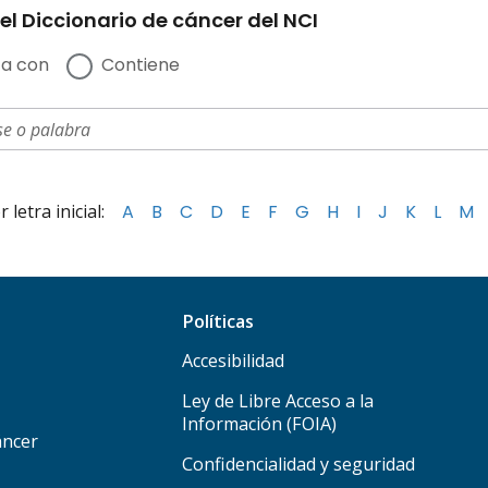
el Diccionario de cáncer del NCI
a con
Contiene
letra inicial:
A
B
C
D
E
F
G
H
I
J
K
L
M
Políticas
Accesibilidad
Ley de Libre Acceso a la
Información (FOIA)
áncer
Confidencialidad y seguridad