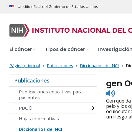
Un sitio oficial del Gobierno de Estados Unidos
El cáncer
Tipos de cáncer
Investigació
Página principal
Publicaciones
Diccionarios del NCI
Dic
Publicaciones
gen 
Listen
Publicaciones educativas para
to
pacientes
Gen que da 
pronunc
pelo y los 
PDQ®
oculocutáne
un riesgo a
Hojas informativas
Diccionarios del NCI