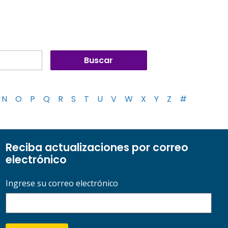
N
O
P
Q
R
S
T
U
V
W
X
Y
Z
#
Reciba actualizaciones por correo
electrónico
Ingrese su correo electrónico