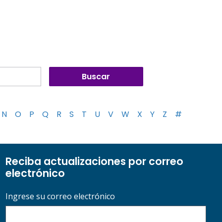
N
O
P
Q
R
S
T
U
V
W
X
Y
Z
#
Reciba actualizaciones por correo
electrónico
Ingrese su correo electrónico