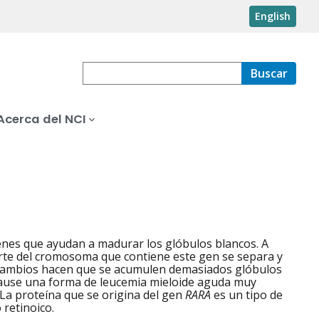
English
Buscar
Acerca del NCI
genes que ayudan a madurar los glóbulos blancos. A
te del cromosoma que contiene este gen se separa y
cambios hacen que se acumulen demasiados glóbulos
 cause una forma de leucemia mieloide aguda muy
 La proteína que se origina del gen
RARA
es un tipo de
 retinoico.