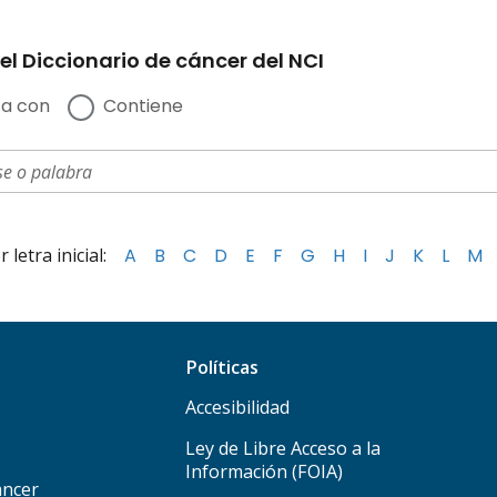
el Diccionario de cáncer del NCI
a con
Contiene
letra inicial:
A
B
C
D
E
F
G
H
I
J
K
L
M
Políticas
Accesibilidad
Ley de Libre Acceso a la
Información (FOIA)
áncer