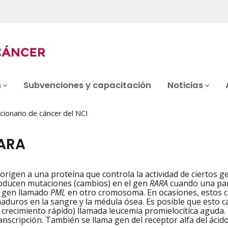
n
Subvenciones y capacitación
Noticias
cionario de cáncer del NCI
ARA
origen a una proteína que controla la actividad de ciertos 
iation
oducen mutaciones (cambios) en el gen
RARA
cuando una par
n gen llamado
PML
en otro cromosoma. En ocasiones, estos 
aduros en la sangre y la médula ósea. Es posible que esto
 crecimiento rápido) llamada leucemia promielocítica aguda.
anscripción. También se llama gen del receptor alfa del ácido