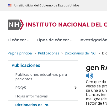
Un sitio oficial del Gobierno de Estados Unidos
El cáncer
Tipos de cáncer
Investigació
Página principal
Publicaciones
Diccionarios del NCI
Dic
Publicaciones
gen R
Listen
Publicaciones educativas para
to
pacientes
Gen que da 
pronunc
veces se pr
PDQ®
se une a u
blancos inm
Hojas informativas
maligna (de
factor de tr
Diccionarios del NCI