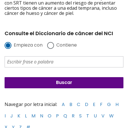
con SRT tienen un aumento del riesgo de presentar
ciertos tipos de cáncer a una edad temprana, incluso
cáncer de hueso y cáncer de piel.
Consulte el Diccionario de cáncer del NCI
Empieza con
Contiene
Navegar por letra inicial:
A
B
C
D
E
F
G
H
I
J
K
L
M
N
O
P
Q
R
S
T
U
V
W
X
Y
Z
#