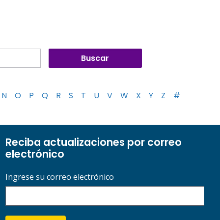
N
O
P
Q
R
S
T
U
V
W
X
Y
Z
#
Reciba actualizaciones por correo
electrónico
Ingrese su correo electrónico