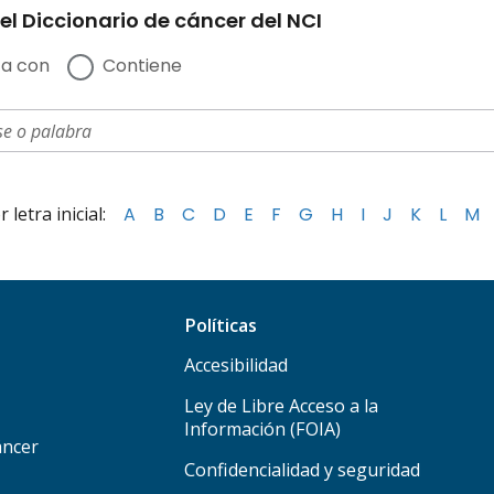
el Diccionario de cáncer del NCI
a con
Contiene
letra inicial:
A
B
C
D
E
F
G
H
I
J
K
L
M
Políticas
Accesibilidad
Ley de Libre Acceso a la
Información (FOIA)
áncer
Confidencialidad y seguridad