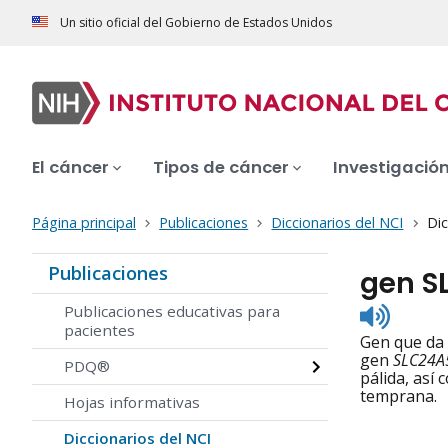
Un sitio oficial del Gobierno de Estados Unidos
El cáncer
Tipos de cáncer
Investigació
Página principal
Publicaciones
Diccionarios del NCI
Dic
Publicaciones
gen S
Listen
Publicaciones educativas para
to
pacientes
Gen que da 
pronunc
gen
SLC24A
PDQ®
pálida, así 
temprana.
Hojas informativas
Diccionarios del NCI