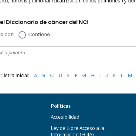
ico, fibrosis pulmonar (cicatrización de los pulmones ) y cier
el Diccionario de cáncer del NCI
a con
Contiene
letra inicial:
A
B
C
D
E
F
G
H
I
J
K
L
M
Políticas
Accesibilidad
Ley de Libre Acceso a la
Información (FOIA)