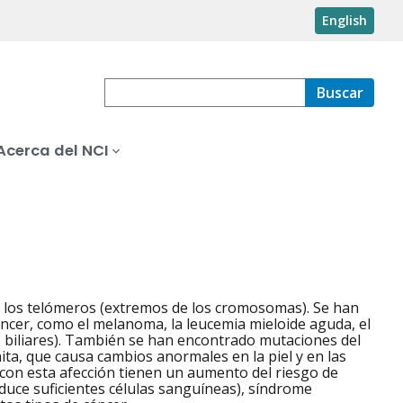
English
Buscar
Acerca del NCI
e los telómeros (extremos de los cromosomas). Se han
ncer, como el melanoma, la leucemia mieloide aguda, el
s biliares). También se han encontrado mutaciones del
ta, que causa cambios anormales en la piel y en las
 con esta afección tienen un aumento del riesgo de
duce suficientes células sanguíneas), síndrome