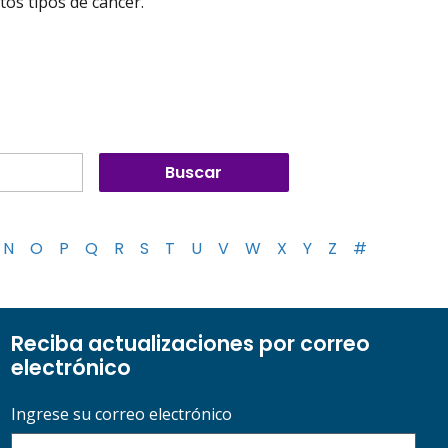
tos tipos de cáncer.
N
O
P
Q
R
S
T
U
V
W
X
Y
Z
#
Reciba actualizaciones por correo
electrónico
Ingrese su correo electrónico