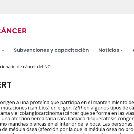
n
Subvenciones y capacitación
Noticias
cionario de cáncer del NCI
ERT
origen a una proteína que participa en el mantenimiento d
iation
 mutaciones (cambios) en el gen
TERT
en algunos tipos de cá
ama y el colangiocarcinoma (cáncer que se forma en las vía
 una afección hereditaria rara llamada disqueratosis congéni
omo manchas blancas en el interior de la boca. Las personas
ia de médula ósea (afección por la que la médula ósea no pro