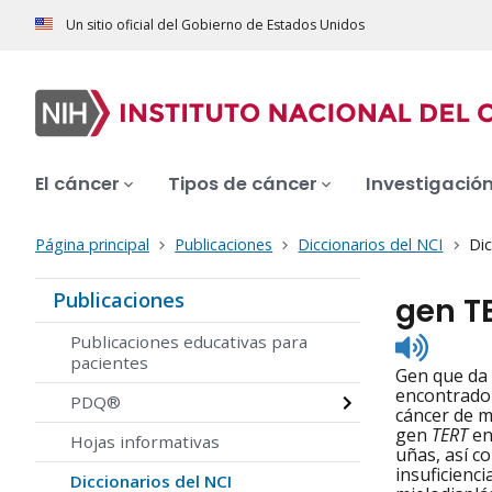
Un sitio oficial del Gobierno de Estados Unidos
El cáncer
Tipos de cáncer
Investigació
Página principal
Publicaciones
Diccionarios del NCI
Dic
Publicaciones
gen T
Listen
Publicaciones educativas para
to
pacientes
Gen que da 
pronunc
encontrado
PDQ®
cáncer de m
gen
TERT
en
Hojas informativas
uñas, así c
insuficienc
Diccionarios del NCI