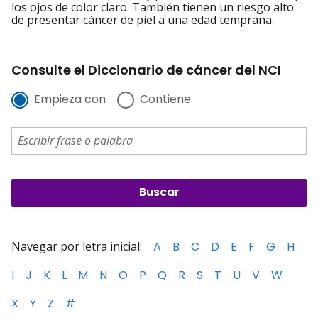
los ojos de color claro. También tienen un riesgo alto
de presentar cáncer de piel a una edad temprana.
Consulte el Diccionario de cáncer del NCI
Empieza con
Contiene
Navegar por letra inicial:
A
B
C
D
E
F
G
H
I
J
K
L
M
N
O
P
Q
R
S
T
U
V
W
X
Y
Z
#