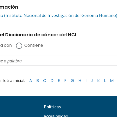
rmación
o (Instituto Nacional de Investigación del Genoma Humano
el Diccionario de cáncer del NCI
a con
Contiene
letra inicial:
A
B
C
D
E
F
G
H
I
J
K
L
M
Políticas
Accesibilidad