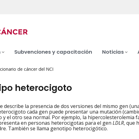
n
Subvenciones y capacitación
Noticias
cionario de cáncer del NCI
ipo heterocigoto
 describe la presencia de dos versiones del mismo gen (una 
iation
terocigoto cada gen puede presentar una mutación (cambio)
 y el otro sea normal. Por ejemplo, la hipercolesterolemia fa
presenta en personas heterocigotas para el gen
LDLR
, que 
dre. También se llama genotipo heterocigótico.