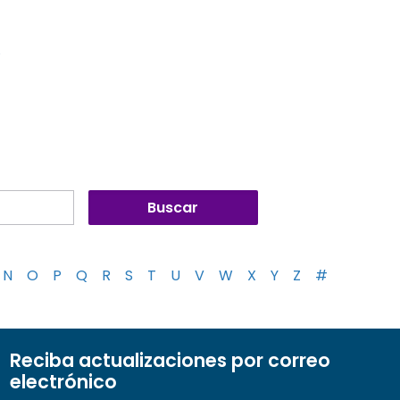
)
N
O
P
Q
R
S
T
U
V
W
X
Y
Z
#
Reciba actualizaciones por correo
electrónico