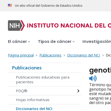
Un sitio oficial del Gobierno de Estados Unidos
El cáncer
Tipos de cáncer
Investigació
Página principal
Publicaciones
Diccionarios del NCI
Dic
Publicaciones
genot
Listen
Publicaciones educativas para
to
pacientes
Término que
pronunc
genotipo he
PDQ®
esté mutado
sangre) se 
Hojas informativas
del otro pa
Diccionarios del NCI