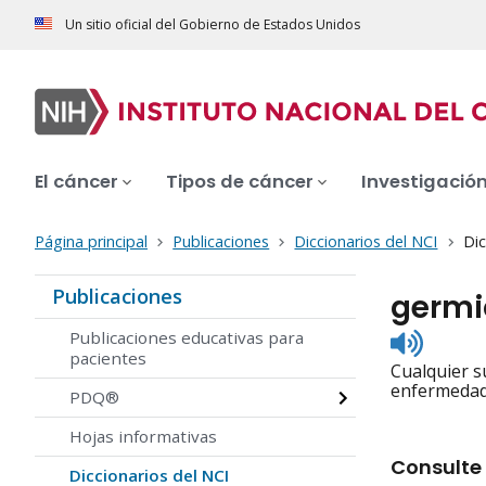
Un sitio oficial del Gobierno de Estados Unidos
El cáncer
Tipos de cáncer
Investigació
Página principal
Publicaciones
Diccionarios del NCI
Dic
Publicaciones
germi
Listen
Publicaciones educativas para
to
pacientes
Cualquier s
pronunc
enfermedade
PDQ®
Hojas informativas
Consulte 
Diccionarios del NCI