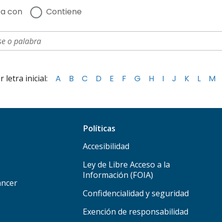
a con
Contiene
letra inicial:
A
B
C
D
E
F
G
H
I
J
K
L
M
Políticas
Accesibilidad
Ley de Libre Acceso a la
Información (FOIA)
áncer
Confidencialidad y seguridad
Exención de responsabilidad