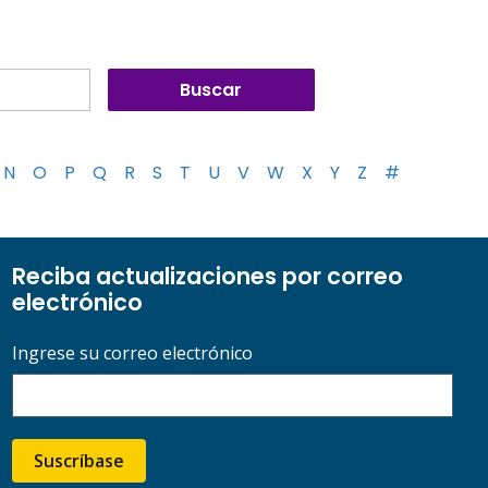
N
O
P
Q
R
S
T
U
V
W
X
Y
Z
#
Reciba actualizaciones por correo
electrónico
Ingrese su correo electrónico
Suscríbase