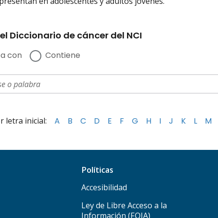
presentan en adolescentes y adultos jóvenes.
el Diccionario de cáncer del NCI
a con
Contiene
letra inicial:
A
B
C
D
E
F
G
H
I
J
K
L
M
Políticas
Accesibilidad
Ley de Libre Acceso a la
Información (FOIA)