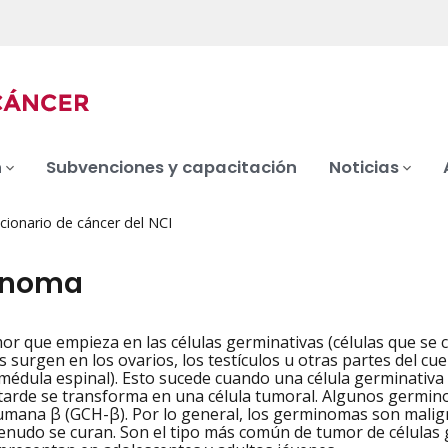
n
Subvenciones y capacitación
Noticias
cionario de cáncer del NCI
inoma
or que empieza en las células germinativas (células que se 
iation
surgen en los ovarios, los testículos u otras partes del cu
 médula espinal). Esto sucede cuando una célula germinativa 
s tarde se transforma en una célula tumoral. Algunos ger
umana β (GCH-β). Por lo general, los germinomas son malign
menudo se curan. Son el tipo más común de tumor de células g