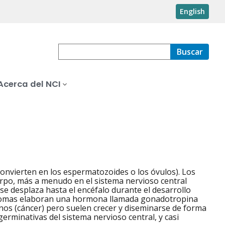
English
Buscar
Acerca del NCI
convierten en los espermatozoides o los óvulos). Los
erpo, más a menudo en el sistema nervioso central
se desplaza hasta el encéfalo durante el desarrollo
minomas elaboran una hormona llamada gonadotropina
os (cáncer) pero suelen crecer y diseminarse de forma
erminativas del sistema nervioso central, y casi