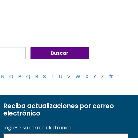
N
O
P
Q
R
S
T
U
V
W
X
Y
Z
#
Reciba actualizaciones por correo
electrónico
Ingrese su correo electrónico