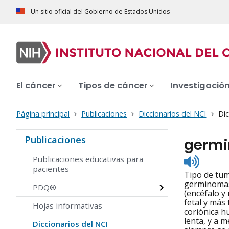
Un sitio oficial del Gobierno de Estados Unidos
El cáncer
Tipos de cáncer
Investigació
Página principal
Publicaciones
Diccionarios del NCI
Dic
Publicaciones
germ
Listen
Publicaciones educativas para
to
pacientes
Tipo de tum
pronunc
germinomas 
PDQ®
(encéfalo y
fetal y má
Hojas informativas
coriónica h
lenta, y a 
Diccionarios del NCI