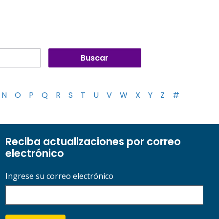
N
O
P
Q
R
S
T
U
V
W
X
Y
Z
#
Reciba actualizaciones por correo
electrónico
Ingrese su correo electrónico