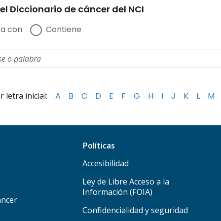
el Diccionario de cáncer del NCI
a con
Contiene
letra inicial:
A
B
C
D
E
F
G
H
I
J
K
L
M
Políticas
Accesibilidad
Ley de Libre Acceso a la
Información (FOIA)
áncer
Confidencialidad y seguridad