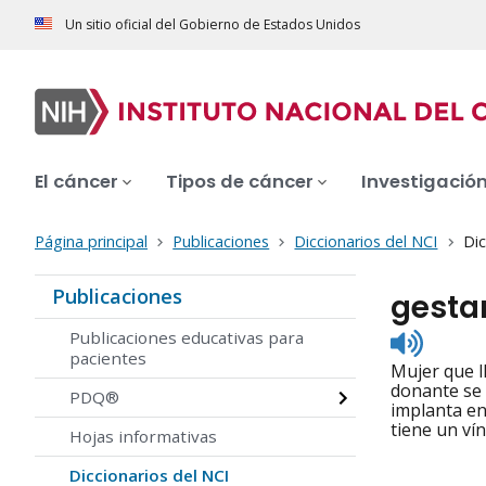
Un sitio oficial del Gobierno de Estados Unidos
El cáncer
Tipos de cáncer
Investigació
Página principal
Publicaciones
Diccionarios del NCI
Dic
Publicaciones
gesta
Listen
Publicaciones educativas para
to
pacientes
Mujer que l
pronunc
donante se 
PDQ®
implanta en
tiene un ví
Hojas informativas
Diccionarios del NCI