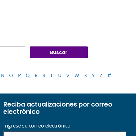
N
O
P
Q
R
S
T
U
V
W
X
Y
Z
#
Reciba actualizaciones por correo
electrónico
Ingrese su correo electrónico