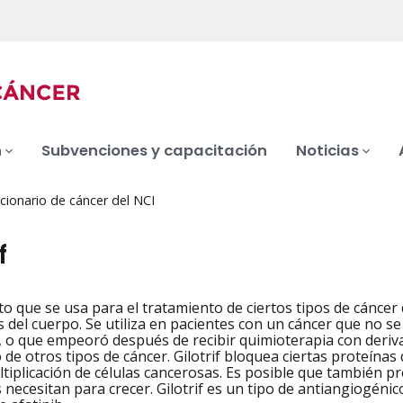
n
Subvenciones y capacitación
Noticias
cionario de cáncer del NCI
f
 que se usa para el tratamiento de ciertos tipos de cáncer
iation
s del cuerpo. Se utiliza en pacientes con un cáncer que no s
, o que empeoró después de recibir quimioterapia con deriva
 de otros tipos de cáncer. Gilotrif bloquea ciertas proteínas
ultiplicación de células cancerosas. Es posible que también
 necesitan para crecer. Gilotrif es un tipo de antiangiogénic