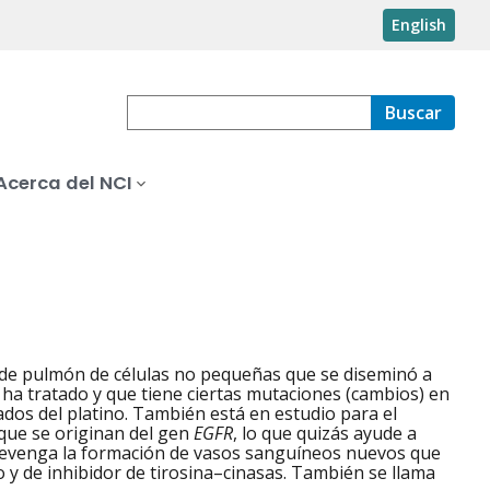
English
Buscar
Acerca del NCI
 de pulmón de células no pequeñas que se diseminó a
e ha tratado y que tiene ciertas mutaciones (cambios) en
dos del platino. También está en estudio para el
 que se originan del gen
EGFR
, lo que quizás ayude a
 prevenga la formación de vasos sanguíneos nuevos que
o y de inhibidor de tirosina–cinasas. También se llama