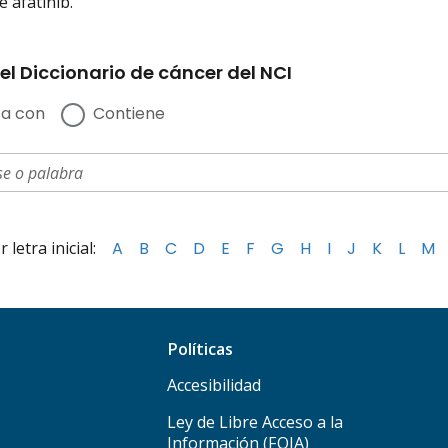
 afatinib.
el Diccionario de cáncer del NCI
a con
Contiene
letra inicial:
A
B
C
D
E
F
G
H
I
J
K
L
M
Políticas
Accesibilidad
Ley de Libre Acceso a la
Información (FOIA)