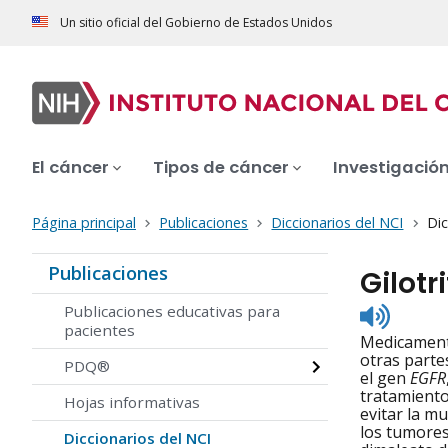
Un sitio oficial del Gobierno de Estados Unidos
El cáncer
Tipos de cáncer
Investigació
Página principal
Publicaciones
Diccionarios del NCI
Dic
Publicaciones
Gilotri
Listen
Publicaciones educativas para
to
pacientes
Medicamento
pronunc
otras parte
PDQ®
el gen
EGFR
tratamiento
Hojas informativas
evitar la m
los tumores
Diccionarios del NCI