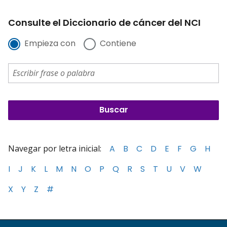
Consulte el Diccionario de cáncer del NCI
Empieza con
Contiene
Navegar por letra inicial:
A
B
C
D
E
F
G
H
I
J
K
L
M
N
O
P
Q
R
S
T
U
V
W
X
Y
Z
#