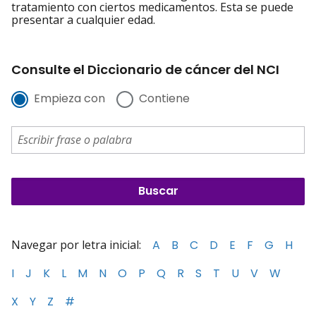
tratamiento con ciertos medicamentos. Esta se puede
presentar a cualquier edad.
Consulte el Diccionario de cáncer del NCI
Empieza con
Contiene
Navegar por letra inicial:
A
B
C
D
E
F
G
H
I
J
K
L
M
N
O
P
Q
R
S
T
U
V
W
X
Y
Z
#