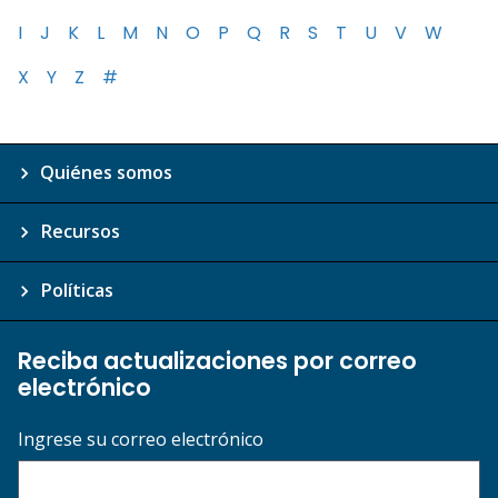
I
J
K
L
M
N
O
P
Q
R
S
T
U
V
W
X
Y
Z
#
Quiénes somos
Recursos
Políticas
Reciba actualizaciones por correo
electrónico
Ingrese su correo electrónico