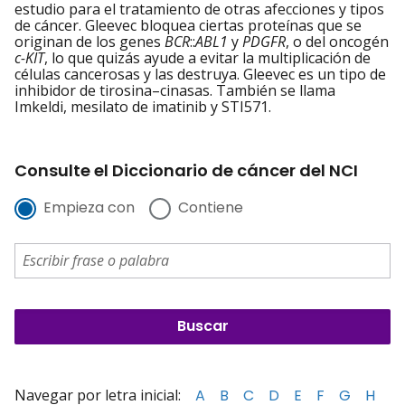
estudio para el tratamiento de otras afecciones y tipos
de cáncer. Gleevec bloquea ciertas proteínas que se
originan de los genes
BCR
::
ABL1
y
PDGFR
, o del oncogén
c-KIT
, lo que quizás ayude a evitar la multiplicación de
células cancerosas y las destruya. Gleevec es un tipo de
inhibidor de tirosina–cinasas. También se llama
Imkeldi, mesilato de imatinib y STI571.
Consulte el Diccionario de cáncer del NCI
Empieza con
Contiene
Navegar por letra inicial:
A
B
C
D
E
F
G
H