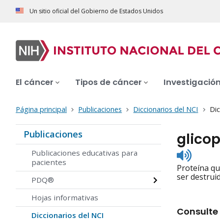
Un sitio oficial del Gobierno de Estados Unidos
El cáncer
Tipos de cáncer
Investigació
Página principal
Publicaciones
Diccionarios del NCI
Dic
Publicaciones
glicop
Listen
Publicaciones educativas para
to
pacientes
Proteína qu
pronunc
ser destrui
PDQ®
Hojas informativas
Consulte 
Diccionarios del NCI