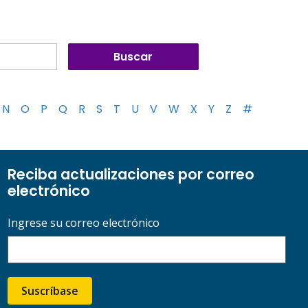
N
O
P
Q
R
S
T
U
V
W
X
Y
Z
#
Reciba actualizaciones por correo
electrónico
Ingrese su correo electrónico
Suscríbase