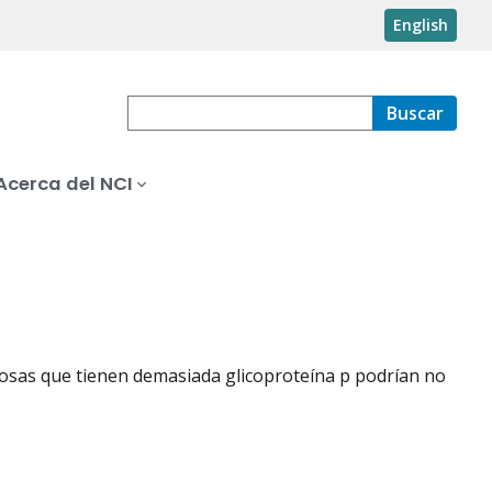
English
Buscar
Acerca del NCI
erosas que tienen demasiada glicoproteína p podrían no