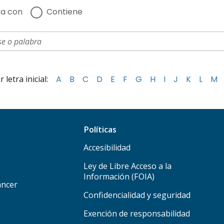
a con
Contiene
letra inicial:
A
B
C
D
E
F
G
H
I
J
K
L
M
Políticas
Accesibilidad
Ley de Libre Acceso a la
Información (FOIA)
áncer
Confidencialidad y seguridad
Exención de responsabilidad