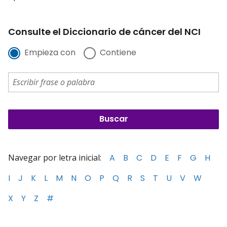
Consulte el Diccionario de cáncer del NCI
Empieza con
Contiene
Navegar por letra inicial:
A
B
C
D
E
F
G
H
I
J
K
L
M
N
O
P
Q
R
S
T
U
V
W
X
Y
Z
#