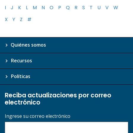
I
J
K
L
M
N
O
P
Q
R
S
T
U
V
W
X
Y
Z
#
Quiénes somos
Recursos
Políticas
Reciba actualizaciones por correo
electrónico
Ingrese su correo electrónico