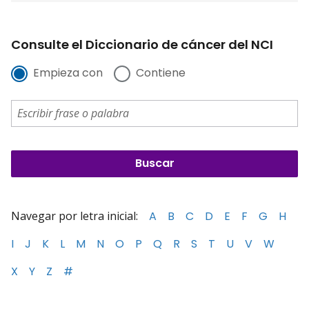
Consulte el Diccionario de cáncer del NCI
Empieza con
Contiene
Navegar por letra inicial:
A
B
C
D
E
F
G
H
I
J
K
L
M
N
O
P
Q
R
S
T
U
V
W
X
Y
Z
#