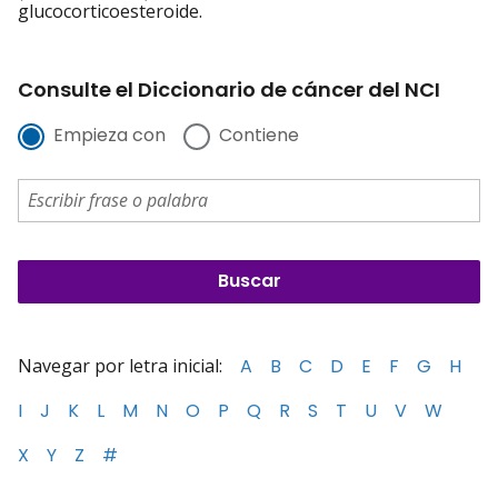
glucocorticoesteroide.
Consulte el Diccionario de cáncer del NCI
Empieza con
Contiene
Navegar por letra inicial:
A
B
C
D
E
F
G
H
I
J
K
L
M
N
O
P
Q
R
S
T
U
V
W
X
Y
Z
#