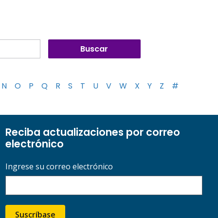
N
O
P
Q
R
S
T
U
V
W
X
Y
Z
#
Reciba actualizaciones por correo
electrónico
Ingrese su correo electrónico
Suscríbase