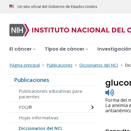
Un sitio oficial del Gobierno de Estados Unidos
El cáncer
Tipos de cáncer
Investigació
Página principal
Publicaciones
Diccionarios del NCI
Dic
Publicaciones
glucon
Listen
Publicaciones educativas para
to
pacientes
Forma del m
pronunc
La anemia e
PDQ®
antianémico
Hojas informativas
Diccionarios del NCI