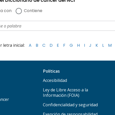
el Diccionario de cáncer del NCI
a con
Contiene
letra inicial:
A
B
C
D
E
F
G
H
I
J
K
L
M
Políticas
Accesibilidad
Ley de Libre Acceso a la
Información (FOIA)
áncer
Confidencialidad y seguridad
Exención de responsabilidad