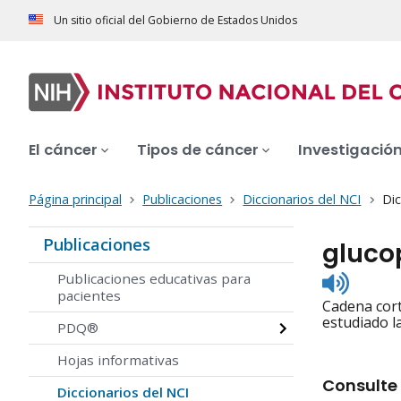
Un sitio oficial del Gobierno de Estados Unidos
El cáncer
Tipos de cáncer
Investigació
Página principal
Publicaciones
Diccionarios del NCI
Dic
Publicaciones
gluco
Listen
Publicaciones educativas para
to
pacientes
Cadena cort
pronunc
estudiado l
PDQ®
Hojas informativas
Consulte 
Diccionarios del NCI