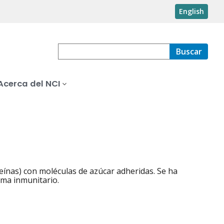
English
Buscar
Acerca del NCI
ínas) con moléculas de azúcar adheridas. Se ha
ema inmunitario.