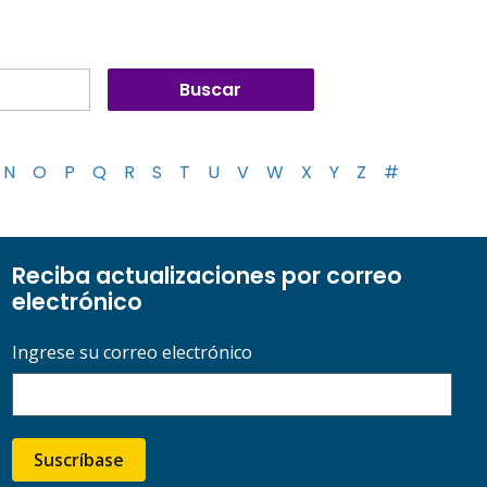
N
O
P
Q
R
S
T
U
V
W
X
Y
Z
#
Reciba actualizaciones por correo
electrónico
Ingrese su correo electrónico
Suscríbase