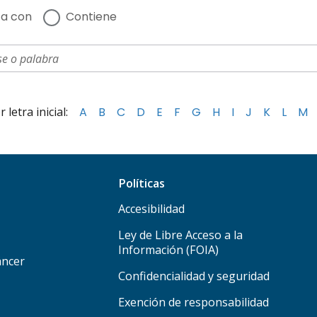
a con
Contiene
letra inicial:
A
B
C
D
E
F
G
H
I
J
K
L
M
Políticas
Accesibilidad
Ley de Libre Acceso a la
Información (FOIA)
áncer
Confidencialidad y seguridad
Exención de responsabilidad