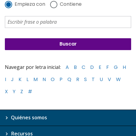
Empieza con
Contiene
Navegar por letra inicial:
A
B
C
D
E
F
G
H
I
J
K
L
M
N
O
P
Q
R
S
T
U
V
W
X
Y
Z
#
Quiénes somos
Recursos