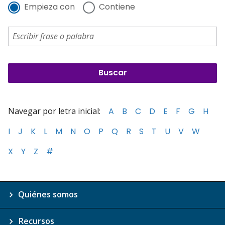
Empieza con
Contiene
Navegar por letra inicial:
A
B
C
D
E
F
G
H
I
J
K
L
M
N
O
P
Q
R
S
T
U
V
W
X
Y
Z
#
Quiénes somos
Recursos