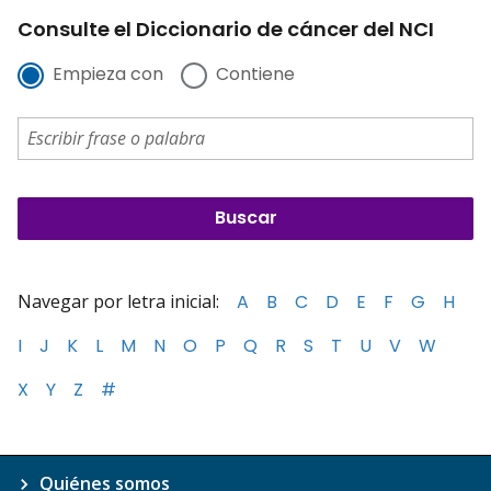
Consulte el Diccionario de cáncer del NCI
Empieza con
Contiene
Navegar por letra inicial:
A
B
C
D
E
F
G
H
I
J
K
L
M
N
O
P
Q
R
S
T
U
V
W
X
Y
Z
#
Quiénes somos