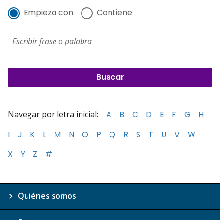
Empieza con
Contiene
Navegar por letra inicial:
A
B
C
D
E
F
G
H
I
J
K
L
M
N
O
P
Q
R
S
T
U
V
W
X
Y
Z
#
Quiénes somos