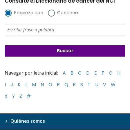
Consulte el Diccionario de cáncer del NCI
Empieza con
Contiene
Navegar por letra inicial:
A
B
C
D
E
F
G
H
I
J
K
L
M
N
O
P
Q
R
S
T
U
V
W
X
Y
Z
#
Quiénes somos