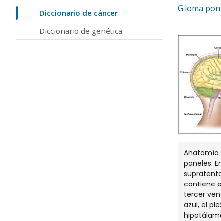
Glioma pont
Diccionario de cáncer
Diccionario de genética
Anatomía d
paneles. E
supratento
contiene el
tercer ven
azul, el pl
hipotálamo