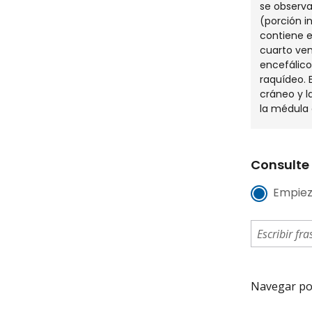
se observa 
(porción i
contiene e
cuarto vent
encefálico
raquídeo. E
cráneo y l
la médula 
Consulte 
Empiez
Navegar por 