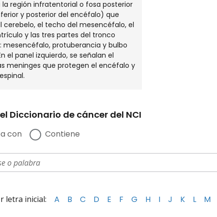
la región infratentorial o fosa posterior
nferior y posterior del encéfalo) que
l cerebelo, el techo del mesencéfalo, el
rículo y las tres partes del tronco
: mesencéfalo, protuberancia y bulbo
n el panel izquierdo, se señalan el
as meninges que protegen el encéfalo y
espinal.
el Diccionario de cáncer del NCI
a con
Contiene
letra inicial:
A
B
C
D
E
F
G
H
I
J
K
L
M