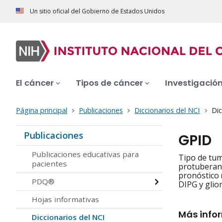
Un sitio oficial del Gobierno de Estados Unidos
El cáncer
Tipos de cáncer
Investigació
Página principal
Publicaciones
Diccionarios del NCI
Dic
Publicaciones
GPID
Publicaciones educativas para
Tipo de tum
pacientes
protuberanci
pronóstico 
PDQ®
DIPG y glio
Hojas informativas
Más info
Diccionarios del NCI