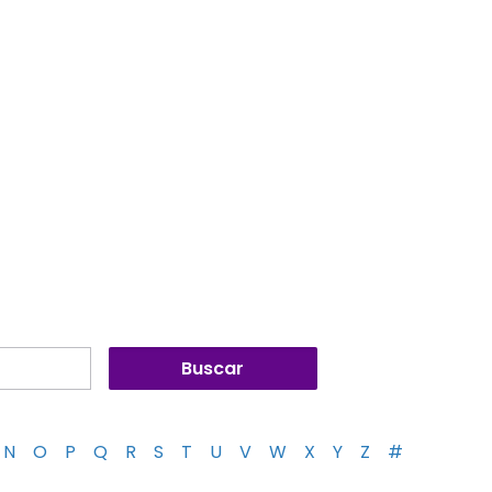
N
O
P
Q
R
S
T
U
V
W
X
Y
Z
#