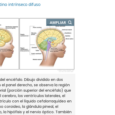
ino intrínseco difuso
-
AMPLIAR
ABRE
EN
NUEVA
VENTANA
el encéfalo. Dibujo dividido en dos
n el panel derecho, se observa la región
rial (porción superior del encéfalo) que
 cerebro, los ventrículos laterales, el
trículo con el líquido cefalorraquídeo en
exo coroideo, la glándula pineal, el
, la hipófisis y el nervio óptico. También