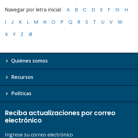
Navegar por letra inicial:
A
B
C
D
E
F
G
H
I
J
K
L
M
N
O
P
Q
R
S
T
U
V
W
X
Y
Z
#
Quiénes somos
Recursos
Políticas
Reciba actualizaciones por correo
electrónico
Ingrese su correo electrónico