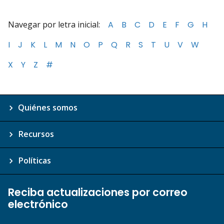
Navegar por letra inicial:
A
B
C
D
E
F
G
H
I
J
K
L
M
N
O
P
Q
R
S
T
U
V
W
X
Y
Z
#
Quiénes somos
Recursos
Políticas
Reciba actualizaciones por correo
electrónico