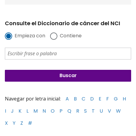
Consulte el Diccionario de cáncer del NCI
Empieza con
Contiene
Navegar por letra inicial:
A
B
C
D
E
F
G
H
I
J
K
L
M
N
O
P
Q
R
S
T
U
V
W
X
Y
Z
#