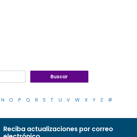
N
O
P
Q
R
S
T
U
V
W
X
Y
Z
#
Reciba actualizaciones por correo
electrónico