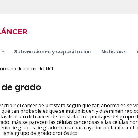
n
Subvenciones y capacitación
Noticias
cionario de cáncer del NCI
 de grado
scribir el cáncer de próstata según qué tan anormales se v
iation
y qué tan probable es que se multipliquen y diseminen rápido
clasificación del cáncer de próstata. Los puntajes del grupo 
ado, más se parecen las células cancerosas a las células no
istema de grupos de grado se usa para ayudar a planificar el 
llama grupo de grado pronóstico.