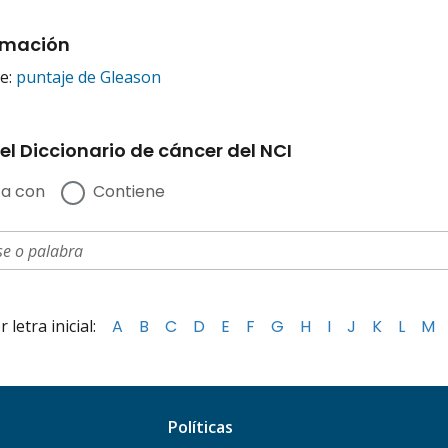
rmación
de:
puntaje de Gleason
el Diccionario de cáncer del NCI
a con
Contiene
letra inicial:
A
B
C
D
E
F
G
H
I
J
K
L
M
Políticas