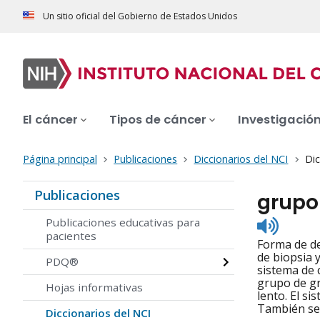
Un sitio oficial del Gobierno de Estados Unidos
El cáncer
Tipos de cáncer
Investigació
Página principal
Publicaciones
Diccionarios del NCI
Dic
Publicaciones
grupo
Listen
Publicaciones educativas para
to
pacientes
Forma de de
pronunc
de biopsia 
PDQ®
sistema de 
grupo de gr
Hojas informativas
lento. El s
También se 
Diccionarios del NCI