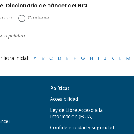
el Diccionario de cáncer del NCI
a con
Contiene
letra inicial:
A
B
C
D
E
F
G
H
I
J
K
L
M
Políticas
Accesibilidad
Ley de Libre Acceso a la
Información (FOIA)
áncer
Confidencialidad y seguridad