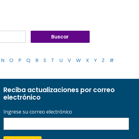
N
O
P
Q
R
S
T
U
V
W
X
Y
Z
#
Reciba actualizaciones por correo
electrónico
Ingrese su correo electrónico