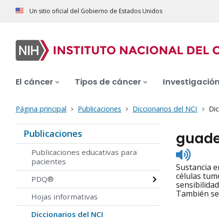
Un sitio oficial del Gobierno de Estados Unidos
El cáncer
Tipos de cáncer
Investigació
Página principal
Publicaciones
Diccionarios del NCI
Dic
Publicaciones
guade
Listen
Publicaciones educativas para
to
pacientes
Sustancia e
pronunc
células tum
PDQ®
sensibilida
También se 
Hojas informativas
Diccionarios del NCI