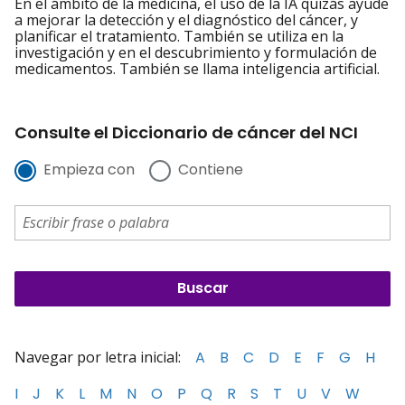
En el ámbito de la medicina, el uso de la IA quizás ayude
a mejorar la detección y el diagnóstico del cáncer, y
planificar el tratamiento. También se utiliza en la
investigación y en el descubrimiento y formulación de
medicamentos. También se llama inteligencia artificial.
Consulte el Diccionario de cáncer del NCI
Empieza con
Contiene
Navegar por letra inicial:
A
B
C
D
E
F
G
H
I
J
K
L
M
N
O
P
Q
R
S
T
U
V
W