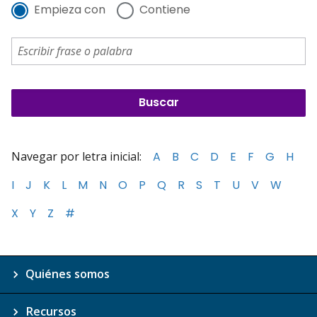
Empieza con
Contiene
Navegar por letra inicial:
A
B
C
D
E
F
G
H
I
J
K
L
M
N
O
P
Q
R
S
T
U
V
W
X
Y
Z
#
Quiénes somos
Recursos