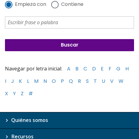
Empieza con
Contiene
Navegar por letra inicial:
A
B
C
D
E
F
G
H
I
J
K
L
M
N
O
P
Q
R
S
T
U
V
W
X
Y
Z
#
Quiénes somos
Recursos