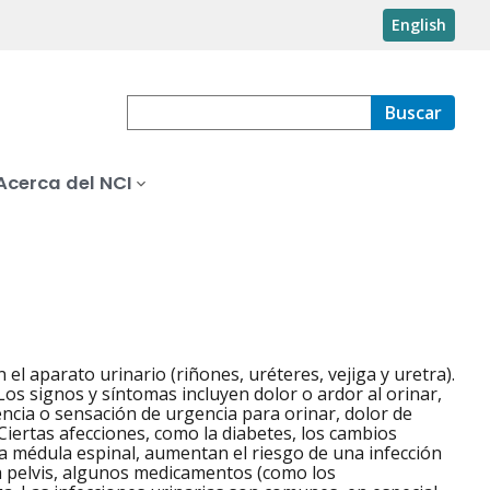
English
Buscar
Acerca del NCI
el aparato urinario (riñones, uréteres, vejiga y uretra).
 Los signos y síntomas incluyen dolor o ardor al orinar,
encia o sensación de urgencia para orinar, dolor de
 Ciertas afecciones, como la diabetes, los cambios
a médula espinal, aumentan el riesgo de una infección
 la pelvis, algunos medicamentos (como los