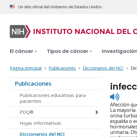
Un sitio oficial del Gobierno de Estados Unidos
El cáncer
Tipos de cáncer
Investigació
Página principal
Publicaciones
Diccionarios del NCI
Dic
Publicaciones
infecc
Listen
Publicaciones educativas para
to
pacientes
Afección que
pronunc
La mayoría d
PDQ®
orina turbi
espalda o e
Hojas informativas
hormonales,
urinaria. O
Diccionarios del NCI