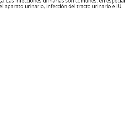
ga. Las infecciones urinarias son comunes, en especial
l aparato urinario, infección del tracto urinario e IU.