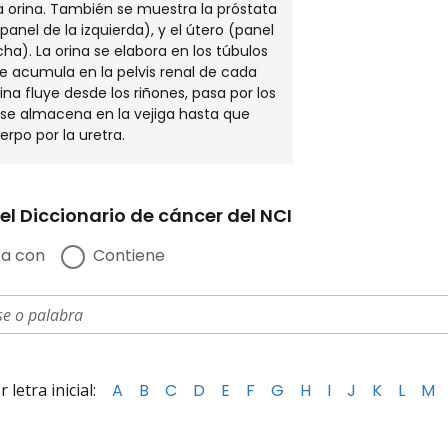
la orina. También se muestra la próstata
panel de la izquierda), y el útero (panel
cha). La orina se elabora en los túbulos
se acumula en la pelvis renal de cada
rina fluye desde los riñones, pasa por los
 se almacena en la vejiga hasta que
erpo por la uretra.
el Diccionario de cáncer del NCI
a con
Contiene
letra inicial:
A
B
C
D
E
F
G
H
I
J
K
L
M