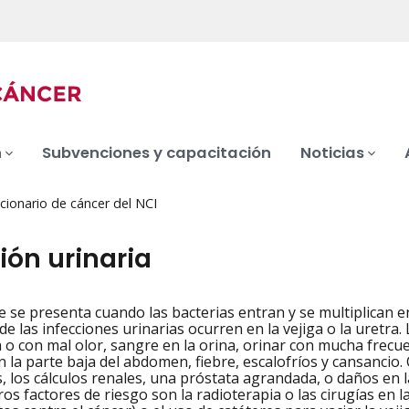
n
Subvenciones y capacitación
Noticias
cionario de cáncer del NCI
ión urinaria
 se presenta cuando las bacterias entran y se multiplican en 
iation
e las infecciones urinarias ocurren en la vejiga o la uretra.
a o con mal olor, sangre en la orina, orinar con mucha frecu
n la parte baja del abdomen, fiebre, escalofríos y cansancio.
 los cálculos renales, una próstata agrandada, o daños en l
tros factores de riesgo son la radioterapia o las cirugías en