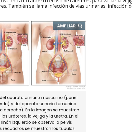
s contra el cáncer) o el uso de catéteres para vaciar la veji
es. También se llama infección de vías urinarias, infección de
-
AMPLIAR
ABRE
EN
NUEVA
VENTANA
el aparato urinario masculino (panel
ierda) y del aparato urinario femenino
la derecha). En la imagen se muestran
 los uréteres, la vejiga y la uretra. En el
l riñón izquierdo se observa la pelvis
los recuadros se muestran los túbulos