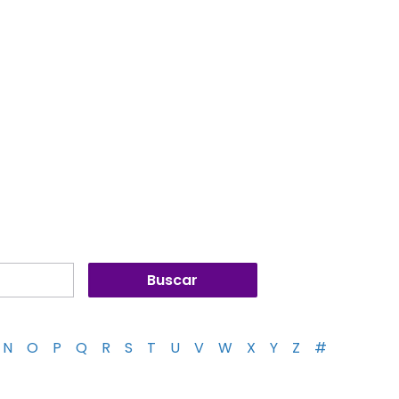
N
O
P
Q
R
S
T
U
V
W
X
Y
Z
#