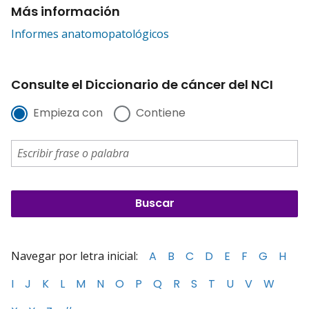
Más información
Informes anatomopatológicos
Consulte el Diccionario de cáncer del NCI
Empieza con
Contiene
Navegar por letra inicial:
A
B
C
D
E
F
G
H
I
J
K
L
M
N
O
P
Q
R
S
T
U
V
W