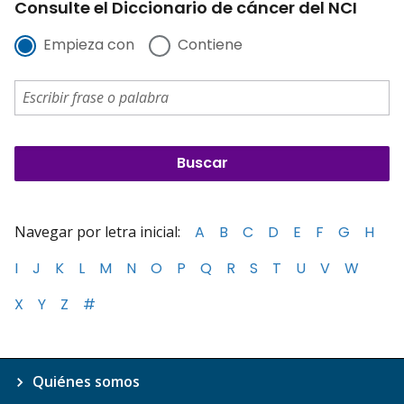
Consulte el Diccionario de cáncer del NCI
Empieza con
Contiene
Navegar por letra inicial:
A
B
C
D
E
F
G
H
I
J
K
L
M
N
O
P
Q
R
S
T
U
V
W
X
Y
Z
#
Quiénes somos