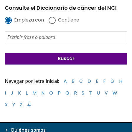
Consulte el Diccionario de cáncer del NCI
Empieza con
Contiene
Navegar por letra inicial:
A
B
C
D
E
F
G
H
I
J
K
L
M
N
O
P
Q
R
S
T
U
V
W
X
Y
Z
#
Quiénes somos