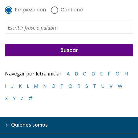
Empieza con
Contiene
Navegar por letra inicial:
A
B
C
D
E
F
G
H
I
J
K
L
M
N
O
P
Q
R
S
T
U
V
W
X
Y
Z
#
Quiénes somos